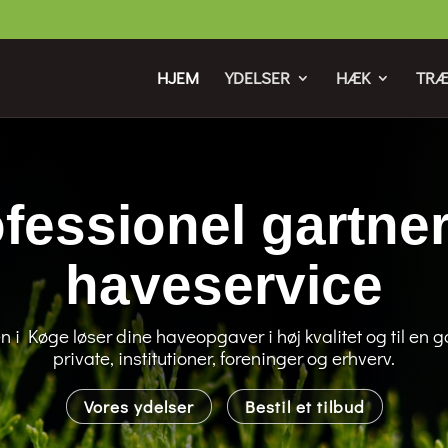
HJEM
YDELSER
HÆK
TRÆ
fessionel gartne
haveservice
 Køge løser dine haveopgaver i høj kvalitet og til en g
private, institutioner, foreninger og erhverv.
Vores ydelser
Bestil et tilbud