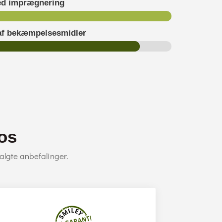
ed imprægnering
 af bekæmpelsesmidler
os
algte anbefalinger.