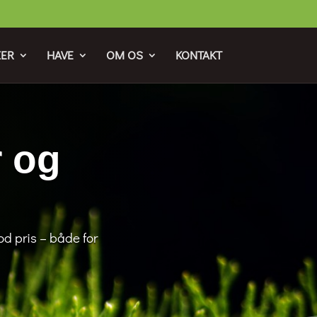
ER
HAVE
OM OS
KONTAKT
r og
od pris – både for