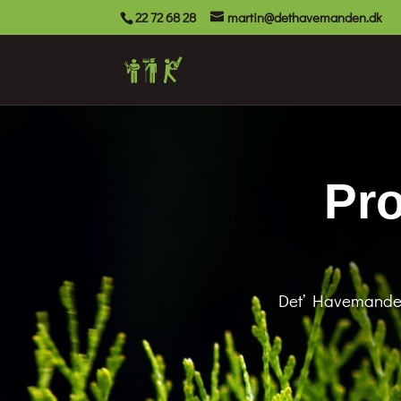
22 72 68 28
martin@dethavemanden.dk
Pro
Det’ Havemanden i